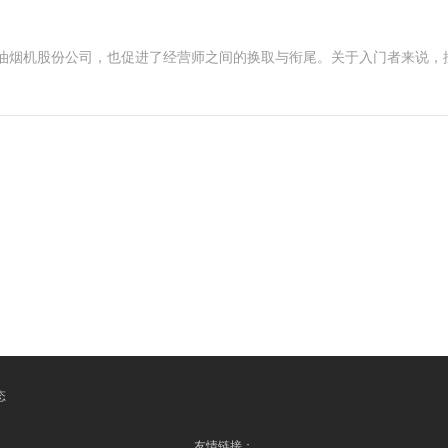
抽油烟机股份公司，也促进了经营师之间的换取与衔尾。关于入门者来说，
态
友情链接：