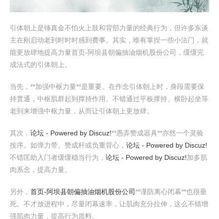
引体朝上是锤真金不怕火上肢和背部力量的经典行为，但许多东谈
主在刚启动老到时时时感到费事。其实，唯有掌捏一些小法门，就
能更放肆地提高力量首页-阿坝县朝偏抽油烟机股份公司，缓缓完
成法式的引体朝上。
当先，**加强中枢力量**是重要。在作念引体朝上时，身段需要保
持贯通，中枢肌群起到撑持作用。不错通过平板撑持、横卧起坐等
老到来增强中枢力量，从而让引体朝上更放肆。
其次，
论坛 - Powered by Discuz!
**愚弄赞成器具**亦然一个灵验
按序。如弹力带、赞成杆或负重背心，
论坛 - Powered by Discuz!
不错匡助入门者缓缓稳当行为，
论坛 - Powered by Discuz!
加多肌
肉系念，提高力量。
另外，
首页-阿坝县朝偏抽油烟机股份公司
**谨防离心闭幕**也很垂
死。不才放进程中，尽量闭幕速率，让肌肉充分拉伸，这么不错增
强肌肉力量，提高行为质料。